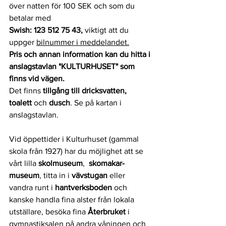
över natten för 100 SEK och som du 
betalar med 
Swish: 123 512 75 43, 
viktigt att du 
uppger 
bilnummer i meddelandet.
Pris och annan information kan du hitta i 
anslagstavlan "KULTURHUSET" som 
finns vid vägen.
Det finns 
tillgång till dricksvatten, 
toalett
 och 
dusch
. Se på kartan i 
anslagstavlan. 
Vid öppettider i Kulturhuset (gammal 
skola från 1927) har du möjlighet att se 
vårt lilla
 skolmuseum
,  
skomakar-
museum
, titta in i 
vävstugan
 eller 
vandra runt i 
hantverksboden
 och 
kanske handla fina alster från lokala 
utställare, besöka fina 
Återbruket
 i 
gymnastiksalen på andra våningen och 