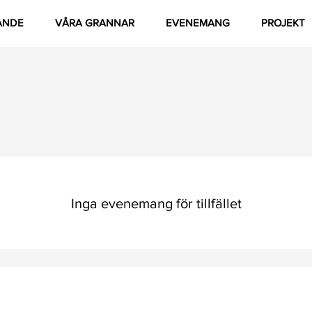
ANDE
VÅRA GRANNAR
EVENEMANG
PROJEKT
Inga evenemang för tillfället
dly created with Wix.com