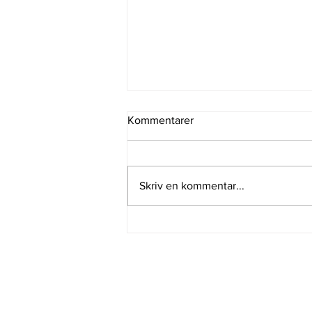
Kommentarer
Skriv en kommentar...
Å T E R B R U K E T
© 2020 by DREAMCATCHER EVENTDESIGN. Prou