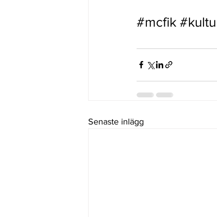
#mcfik
#kultu
Senaste inlägg