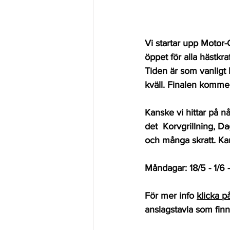
Vi startar upp Motor
öppet för alla hästk
Tiden är som vanligt k
kväll. Finalen kommer
Kanske vi hittar på nå
det  Korvgrillning, D
och många skratt. Ka
Måndagar: 18/5 - 1/6 - 
För mer info 
klicka
 p
anslagstavla som finns