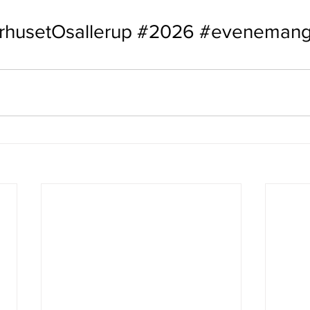
rhusetOsallerup
#2026
#eveneman