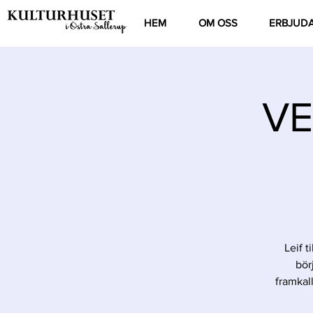
HEM
OM OSS
ERBJUD
VE
Leif t
bör
framkall