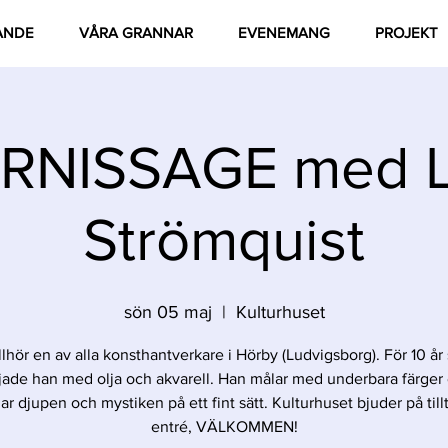
ANDE
VÅRA GRANNAR
EVENEMANG
PROJEKT
RNISSAGE med L
Strömquist
sön 05 maj
  |  
Kulturhuset
illhör en av alla konsthantverkare i Hörby (Ludvigsborg). För 10 å
jade han med olja och akvarell. Han målar med underbara färger
ar djupen och mystiken på ett fint sätt. Kulturhuset bjuder på till
entré, VÄLKOMMEN!