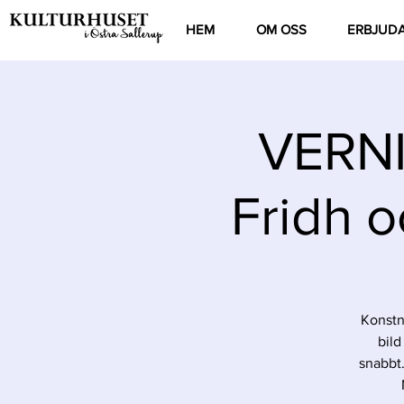
HEM
OM OSS
ERBJUD
VERNI
Fridh o
Konstnä
bild
snabbt.