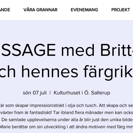
ANDE
VÅRA GRANNAR
EVENEMANG
PROJEKT
SSAGE med Britt
ch hennes färgrik
sön 07 juli
  |  
Kulturhuset i Ö. Sallerup
r som skapar impressionistiskt i olja och tusch. Att skapa och s
 växter fram är fantastiskt! Tar ibland flera månader men kan ock
 De samlade upplevelserna under alla år blir just den unika bilden
Marie berättar om sin utveckling i att ändra motiven med färg m