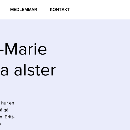
MEDLEMMAR
KONTAKT
-Marie
a alster
e hur en
så gå
. Britt-
m