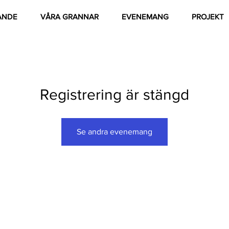
ANDE
VÅRA GRANNAR
EVENEMANG
PROJEKT
Registrering är stängd
Se andra evenemang
dly created with Wix.com