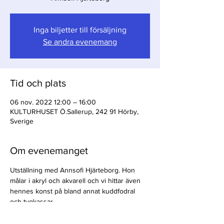
Inga biljetter till försäljning
Se andra evenemang
Tid och plats
06 nov. 2022 12:00 – 16:00
KULTURHUSET Ö.Sallerup, 242 91 Hörby,
Sverige
Om evenemanget
Utställning med Annsofi Hjärteborg. Hon 
målar i akryl och akvarell och vi hittar även 
hennes konst på bland annat kuddfodral 
och tygkassar.
Utställningen pågår t o m 4 december.
Fri entré. 