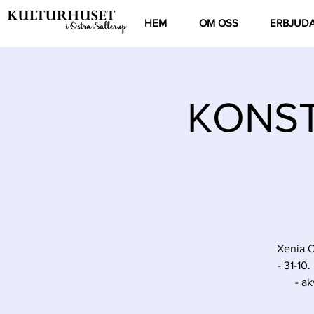
HEM
OM OSS
ERBJUD
KONST 
Xenia O
- 31-10
- a