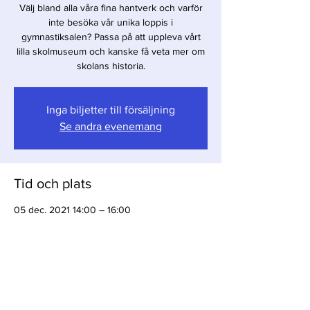
Välj bland alla våra fina hantverk och varför
inte besöka vår unika loppis i
gymnastiksalen? Passa på att uppleva vårt
lilla skolmuseum och kanske få veta mer om
skolans historia.
Inga biljetter till försäljning
Se andra evenemang
Tid och plats
05 dec. 2021 14:00 – 16:00
Kulturhuset i Östra Sallerup, 242 91 Hörby
Dela detta evenemang