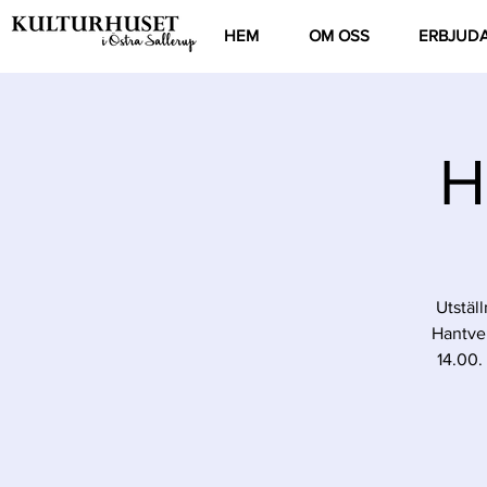
HEM
OM OSS
ERBJUD
H
Utstäl
Hantver
14.00.