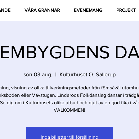
ANDE
VÅRA GRANNAR
EVENEMANG
PROJEKT
EMBYGDENS D
sön 03 aug.
  |  
Kulturhuset Ö. Sallerup
lning, visning av olika tillverkningsmetoder från förr såväl utomhu
ksboden eller Vävstugan. Linderöds Folkdanslag dansar i trädg
 Se dig om i Kulturhusets olika utbud och njut av en god fika i vår
VÄLKOMMEN!
Inga biljetter till försäljning