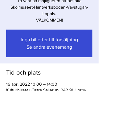
Ta vara på möjligheten att besöka
Skolmuséet-Hantverksboden-Vävstugan-
Loppis.
Inga biljetter till försäljning
Se andra evenemang
Tid och plats
16 apr. 2022 10:00 – 14:00
Kulturhuset i Östra Sallerup, 242 91 Hörby
Dela detta evenemang