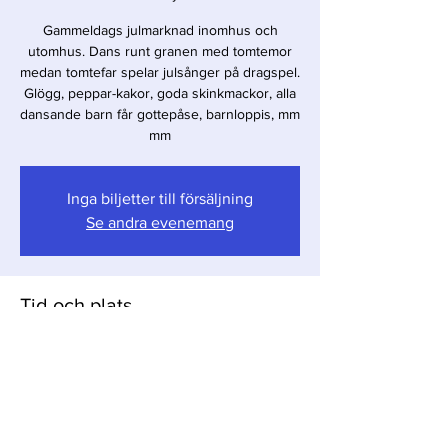
Gammeldags julmarknad inomhus och
utomhus. Dans runt granen med tomtemor
medan tomtefar spelar julsånger på dragspel.
Glögg, peppar-kakor, goda skinkmackor, alla
dansande barn får gottepåse, barnloppis, mm
mm
Inga biljetter till försäljning
Se andra evenemang
Tid och plats
21 nov. 2020 12:00 – 22 nov. 2020 16:00
Kulturhuset i Östra Sallerup, Hörby
Dela detta evenemang