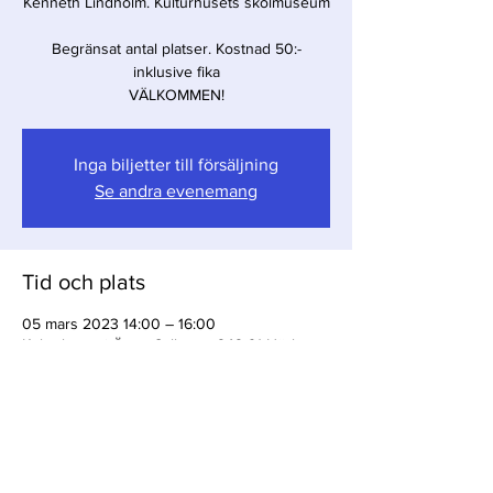
Kenneth Lindholm. Kulturhusets skolmuseum
Begränsat antal platser. Kostnad 50:-
inklusive fika
VÄLKOMMEN!
Inga biljetter till försäljning
Se andra evenemang
Tid och plats
05 mars 2023 14:00 – 16:00
Kulturhuset i Östra Sallerup, 242 91 Hörby
Dela detta evenemang