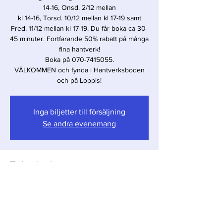
14-16, Onsd. 2/12 mellan
kl 14-16, Torsd. 10/12 mellan kl 17-19 samt
Fred. 11/12 mellan kl 17-19. Du får boka ca 30-
45 minuter. Fortfarande 50% rabatt på många
fina hantverk!
Boka på 070-7415055.
VÄLKOMMEN och fynda i Hantverksboden
Inga biljetter till försäljning
Se andra evenemang
Tid och plats
01 dec. 2020 14:00 – 11 dec. 2020 19:00
Kulturhuset i Östra Sallerup, Hörby