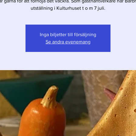
ar gärna för att förhöja det vackra. Som gästhantverkare har Barbr
utställning i Kulturhuset t o m 7 juli.
Inga biljetter till försäljning
Se andra evenemang