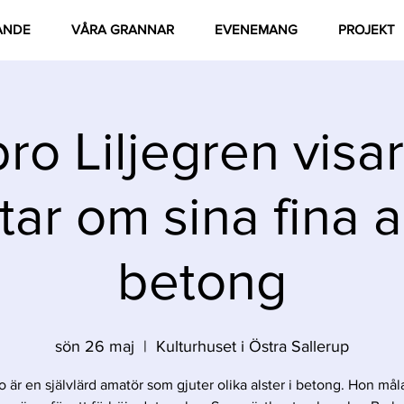
ANDE
VÅRA GRANNAR
EVENEMANG
PROJEKT
ro Liljegren visa
tar om sina fina al
betong
sön 26 maj
  |  
Kulturhuset i Östra Sallerup
o är en självlärd amatör som gjuter olika alster i betong. Hon mål