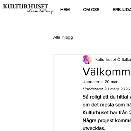
HEM
OM OSS
ERBJUD
Alla inlägg
Kulturhuset Ö Salle
Välkommen
Uppdaterat:
20 mars
Uppdaterat 20 mars 2026
Så roligt att du hitt
om det mesta som händ
Kulturhuset har från 
Några projekt kommer
utvecklas. 