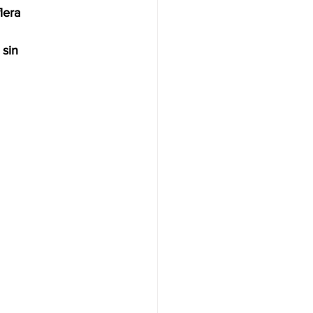
era 
 sin 