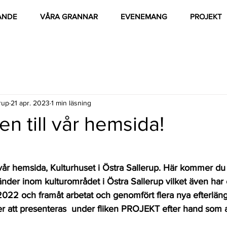
ANDE
VÅRA GRANNAR
EVENEMANG
PROJEKT
rup
21 apr. 2023
1 min läsning
 till vår hemsida!
at vår hemsida, Kulturhuset i Östra Sallerup. Här kommer du
er inom kulturområdet i Östra Sallerup vilket även har et
2022 och framåt arbetat och genomfört flera nya efterläng
 att presenteras  under fliken PROJEKT efter hand som a