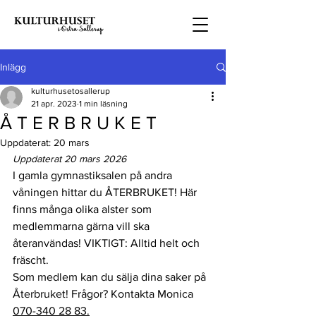
Inlägg
kulturhusetosallerup
21 apr. 2023
1 min läsning
Å T E R B R U K E T
Uppdaterat:
20 mars
Uppdaterat 20 mars 2026
I gamla gymnastiksalen på andra 
våningen hittar du ÅTERBRUKET! Här 
finns många olika alster som 
medlemmarna gärna vill ska 
återanvändas! VIKTIGT: Alltid helt och 
fräscht. 
Som medlem kan du sälja dina saker på 
Återbruket! Frågor? Kontakta Monica 
070-340 28 83.